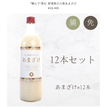
"噛んで“飲む 新感覚の八穀あまざけ
¥18,400