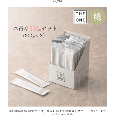
¥6,264
調剤薬局監修 腸活サプリ｜腸から脳までの健康をサポート 飲む玄米サ
プリ お得な２ヶ月分