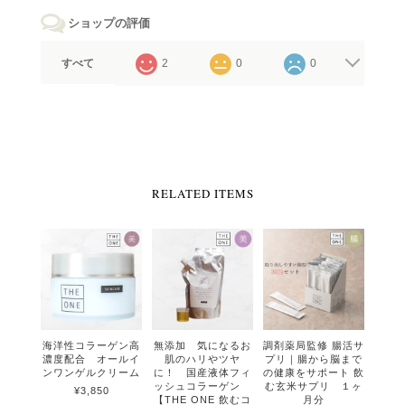
ショップの評価
すべて
2
0
0
RELATED ITEMS
海洋性コラーゲン高
無添加 気になるお
調剤薬局監修 腸活サ
濃度配合 オールイ
肌のハリやツヤ
プリ｜腸から脳まで
ンワンゲルクリーム
に！ 国産液体フィ
の健康をサポート 飲
ッシュコラーゲン
む玄米サプリ １ヶ
¥3,850
【THE ONE 飲むコ
月分