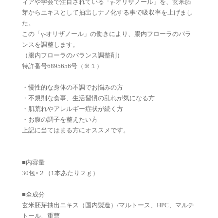
ィアや学会で注目されている「γ-オリザノール」を、玄米胚
芽からエキスとして抽出しナノ化する事で吸収率を上げまし
た。
この「γ-オリザノール」の働きにより、腸内フローラのバラ
ンスを調整します。
（腸内フローラのバランス調整剤）
特許番号6895656号（※１）
・慢性的な身体の不調でお悩みの方
・不規則な食事、生活習慣の乱れが気になる方
・肌荒れやアレルギー症状が続く方
・お腹の調子を整えたい方
上記に当てはまる方にオススメです。
■内容量
30包×２（1本あたり２ｇ）
■全成分
玄米胚芽抽出エキス（国内製造）/マルトース、HPC、マルチ
トール、重曹